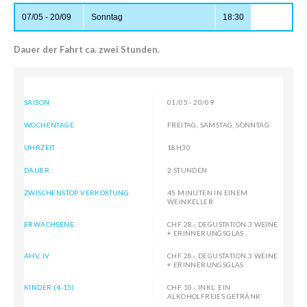
Saison
Wochentage
Abfahrtszeiten
07/05 - 20/09
Sonntag
18:30
Dauer der Fahrt ca. zwei Stunden.
SAISON
01/05 - 20/09
WOCHENTAGE
FREITAG, SAMSTAG, SONNTAG
UHRZEIT
18H30
DAUER
2 STUNDEN
ZWISCHENSTOP VERKOSTUNG
45 MINUTEN IN EINEM
WEINKELLER
ERWACHSENE
CHF 28.-, DEGUSTATION 3 WEINE
+ ERINNERUNGSGLAS
AHV, IV
CHF 28.-, DEGUSTATION 3 WEINE
+ ERINNERUNGSGLAS
KINDER (4-15)
CHF 10.-, INKL. EIN
ALKOHOLFREIES GETRÄNK