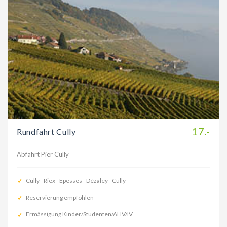
17.-
Rundfahrt Cully
Abfahrt Pier Cully
Cully - Riex - Epesses - Dézaley - Cully
Reservierung empfohlen
Ermässigung Kinder/Studenten/AHV/IV