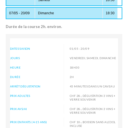
Samedi
18:30
Dates
Jours
Heures
07/05 - 20/09
Dimanche
18:30
Durée de la course 2h. environ.
DATES SAISON
01/05 - 20/09
JOURS
VENDREDI, SAMEDI, DIMANCHE
HEURE
18H30
DURÉE
2H
ARRÊT DÉGUSTATION
45 MINUTES DANS UN CAVEAU
PRIX ADULTES
CHF 28.-, DÉGUSTATION 3 VINS +
VERRE SOUVENIR
PRIX AVS/AI
CHF 28.-, DÉGUSTATION 3 VINS +
VERRE SOUVENIR
PRIX ENFANTS (4-15 ANS)
CHF 10.-, BOISSON SANS ALCOOL
INCLUSE