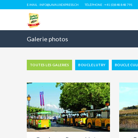
E-MAIL : INFO@LAVAUXEXPRESS.CH
TÉLÉPHONE : +41 (0)848 848 791
Galerie photos
TOUTES LES GALERIES
BOUCLE LUTRY
BOUCLE CUL